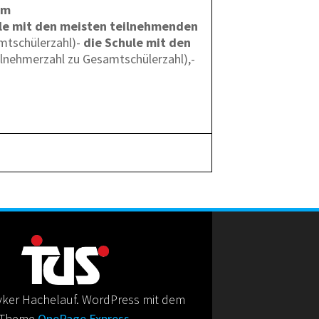
km
le mit den meisten teilnehmenden
mtschülerzahl)-
die Schule mit den
ilnehmerzahl zu Gesamtschülerzahl),-
ker Hachelauf. WordPress mit dem
Theme
OnePage Express
.