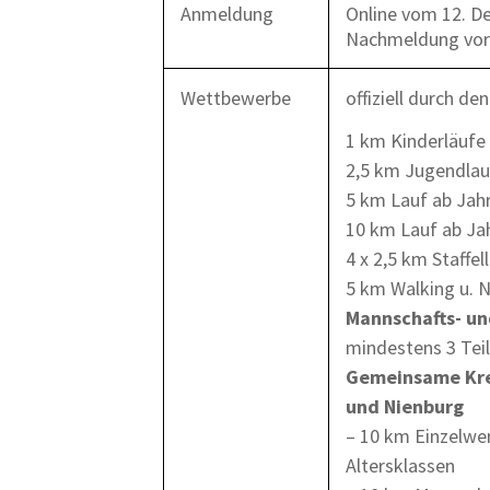
Anmeldung
Online vom 12. D
Nachmeldung vor O
Wettbewerbe
offiziell durch d
1 km Kinderläufe
2,5 km Jugendlau
5 km Lauf ab Jah
10 km Lauf ab Ja
4 x 2,5 km Staffe
5 km Walking u. 
Mannschafts- un
mindestens 3 Tei
Gemeinsame Krei
und Nienburg
– 10 km Einzelwe
Altersklassen